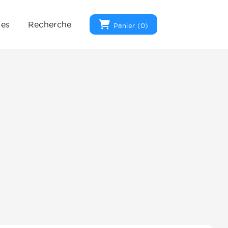
ues
Recherche
Panier (
0
)