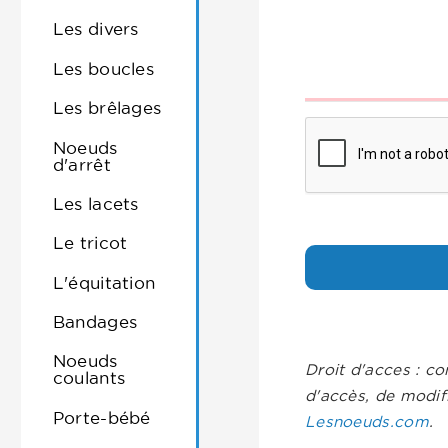
Les divers
Les boucles
Les brêlages
Noeuds
d'arrêt
Les lacets
Le tricot
L'équitation
Bandages
Noeuds
Droit d'acces : co
coulants
d'accès, de modif
Porte-bébé
Lesnoeuds.com
.