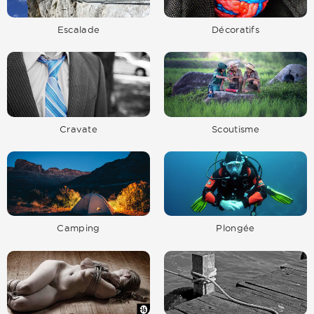
Escalade
Décoratifs
Cravate
Scoutisme
Camping
Plongée