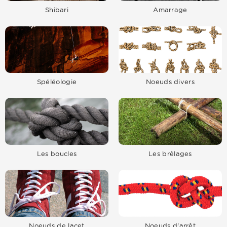
Shibari
Amarrage
Spéléologie
Noeuds divers
Les boucles
Les brêlages
Noeuds de lacet
Noeuds d'arrêt