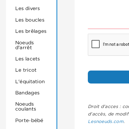
Les divers
Les boucles
Les brêlages
Noeuds
d'arrêt
Les lacets
Le tricot
L'équitation
Bandages
Noeuds
Droit d'acces : co
coulants
d'accès, de modif
Porte-bébé
Lesnoeuds.com
.