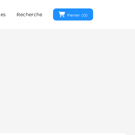
ues
Recherche
Panier (
0
)