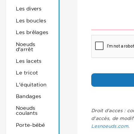
Les divers
Les boucles
Les brêlages
Noeuds
d'arrêt
Les lacets
Le tricot
L'équitation
Bandages
Noeuds
Droit d'acces : co
coulants
d'accès, de modif
Porte-bébé
Lesnoeuds.com
.