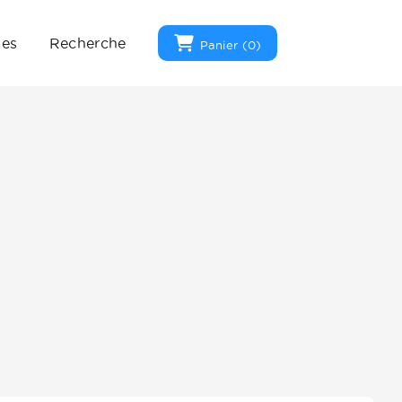
ues
Recherche
Panier (
0
)