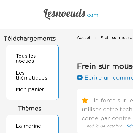
Téléchargements
Accueil
Frein sur mousq
Tous les
noeuds
Frein sur mou
Les
Ecrire un comme
thèmatiques
Mon panier
la force sur le
Thèmes
utiliser cette tec
corde par contre,
La marine
noé le 04 octobre -
Ré