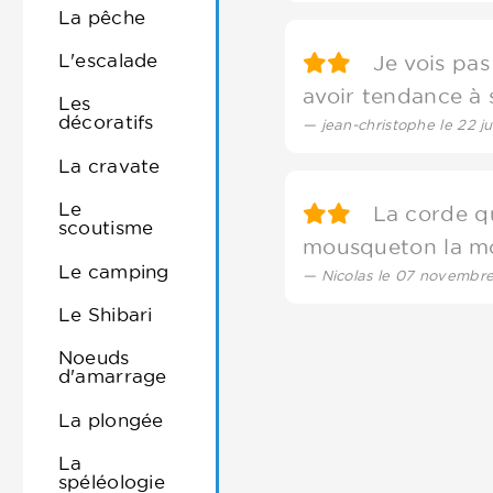
La pêche
L'escalade
Je vois pas 
avoir tendance à s
Les
décoratifs
jean-christophe le 22 ju
La cravate
Le
La corde qui 
scoutisme
mousqueton la mo
Le camping
Nicolas le 07 novembr
Le Shibari
Noeuds
d'amarrage
La plongée
La
spéléologie