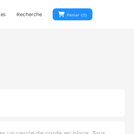
ues
Recherche
Panier (
0
)
er un cercle de corde en place. Tous