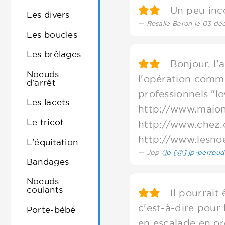
Un peu inc
Les divers
Rosalie Baron le 03 d
Les boucles
Les brêlages
Bonjour, l'ac
Noeuds
l'opération comme
d'arrêt
professionnels "lo
Les lacets
http://www.maion
Le tricot
http://www.chez.
http://www.lesnoe
L'équitation
Jpp (
jp [@] jp-perrou
Bandages
Noeuds
coulants
Il pourrait ê
c'est-à-dire pour 
Porte-bébé
en escalade en ore