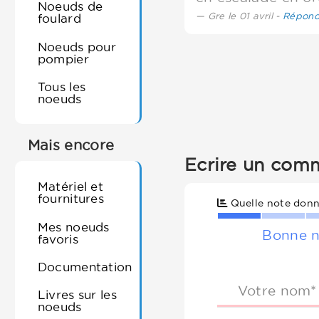
Noeuds de
Gre le 01 avril -
Répond
foulard
Noeuds pour
pompier
Tous les
noeuds
Mais encore
Ecrire un comm
Matériel et
fournitures
Quelle note donn
Mes noeuds
Bonne n
favoris
Documentation
Votre nom*
Livres sur les
noeuds