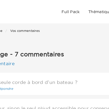
Full Pack
Thématiq
ge
Vos commentaires
age - 7 commentaires
ntaire
seule corde à bord d'un bateau ?
épondre
r, sinon le seul n½ud accessible pour conserv