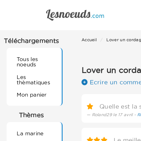
Téléchargements
Accueil
Lover un corda
Tous les
noeuds
Lover un cord
Les
Ecrire un comme
thèmatiques
Mon panier
Quelle est la 
Thèmes
Roland29 le 17 avril -
R
La marine
Le meilleu