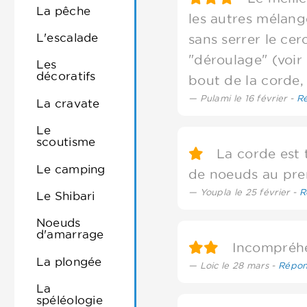
La pêche
les autres mélang
L'escalade
sans serrer le ce
"déroulage" (voir 
Les
décoratifs
bout de la corde, 
Pulami le 16 février -
R
La cravate
Le
scoutisme
La corde est tr
Le camping
de noeuds au premi
Youpla le 25 février -
R
Le Shibari
Noeuds
d'amarrage
Incompréhen
La plongée
Loic le 28 mars -
Répon
La
spéléologie