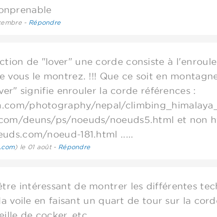
onprenable
écembre -
Répondre
tion de "lover" une corde consiste à l'enroul
 vous le montrez. !!! Que ce soit en montagn
ver" signifie enrouler la corde références :
.com/photography/nepal/climbing_himalaya_
com/deuns/ps/noeuds/noeuds5.html et non ht
uds.com/noeud-181.html .....
d.com
) le 01 août -
Répondre
tre intéressant de montrer les différentes te
la voile en faisant un quart de tour sur la co
ille de cocker, etc...