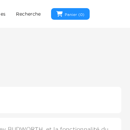
ues
Recherche
Panier (
0
)
rey BUDWORTH, et la fonctionnalité du