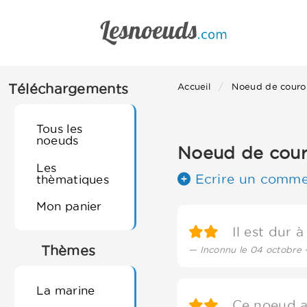
Téléchargements
Accueil
Noeud de cour
Tous les
noeuds
Noeud de cour
Les
Ecrire un comme
thèmatiques
Mon panier
Il est dur à 
Thèmes
Inconnu le 04 octobre 
La marine
Ce noeud all