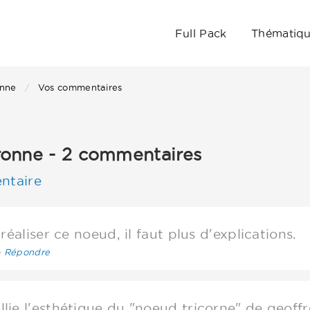
Full Pack
Thématiq
onne
Vos commentaires
onne - 2 commentaires
ntaire
réaliser ce noeud, il faut plus d'explications.
-
Répondre
ie l'esthétique du "noeud tricorne" de geoff