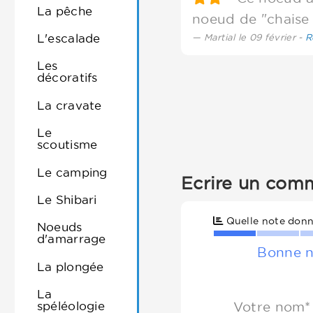
La pêche
noeud de "chaise 
L'escalade
Martial le 09 février -
R
Les
décoratifs
La cravate
Le
scoutisme
Le camping
Ecrire un com
Le Shibari
Quelle note donn
Noeuds
d'amarrage
Bonne n
La plongée
La
spéléologie
Votre nom*