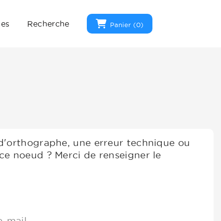
ues
Recherche
Panier (
0
)
 d'orthographe, une erreur technique ou
ce noeud ? Merci de renseigner le
e-mail