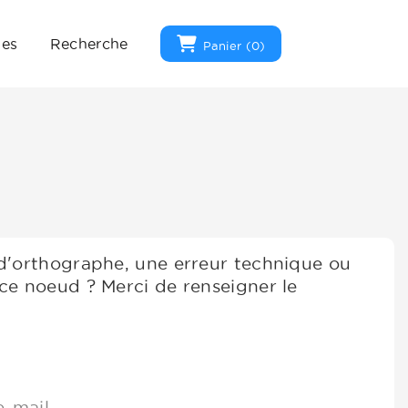
ues
Recherche
Panier (
0
)
 d'orthographe, une erreur technique ou
ce noeud ? Merci de renseigner le
e-mail