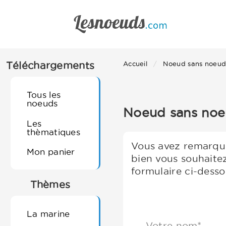
Téléchargements
Accueil
Noeud sans noeu
Tous les
noeuds
Noeud sans noeu
Les
thèmatiques
Vous avez remarqué
Mon panier
bien vous souhaite
formulaire ci-desso
Thèmes
La marine
Votre nom*