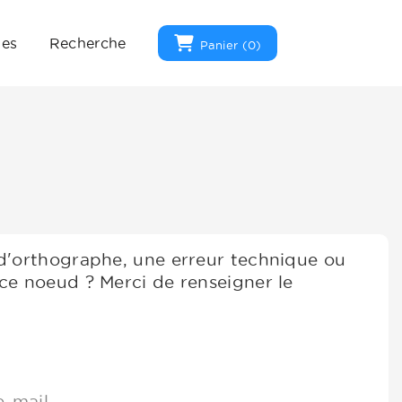
ues
Recherche
Panier (
0
)
 d'orthographe, une erreur technique ou
ce noeud ? Merci de renseigner le
e-mail