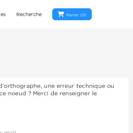
ues
Recherche
Panier (
0
)
 d'orthographe, une erreur technique ou
ce noeud ? Merci de renseigner le
e-mail