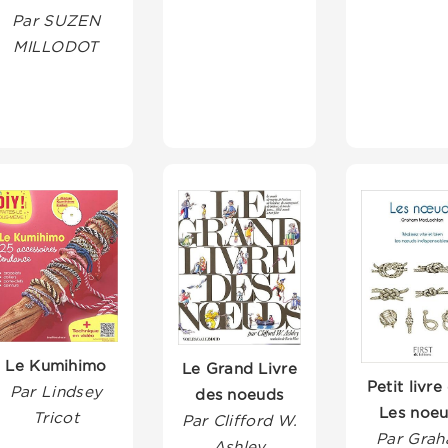
Par SUZEN
MILLODOT
Le Kumihimo
Le Grand Livre
Petit livre
Par Lindsey
des noeuds
Les noe
Tricot
Par Clifford W.
Par Gra
Ashley