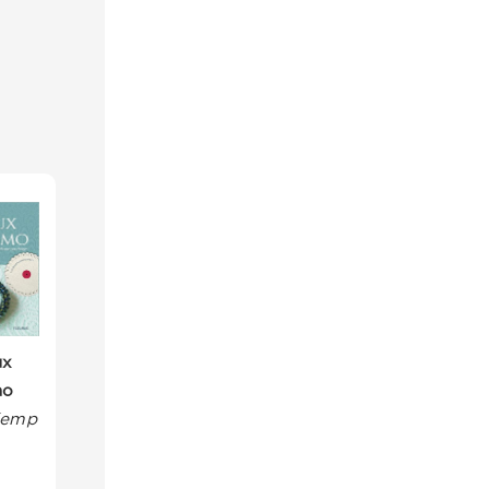
ux
mo
Kemp