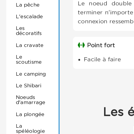
Le noeud double 
La pêche
terminer n'importe
L'escalade
connexion ressembl
Les
décoratifs
La cravate
Point fort
Le
Facile à faire
scoutisme
Le camping
Le Shibari
Noeuds
d'amarrage
Les é
La plongée
La
spéléologie