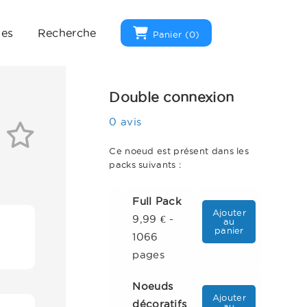
ues
Recherche
Panier (
0
)
Double connexion
0 avis
Ce noeud est présent dans les
packs suivants :
Full Pack
Ajouter
9,99 € -
au
panier
1066
pages
Noeuds
Ajouter
décoratifs
au