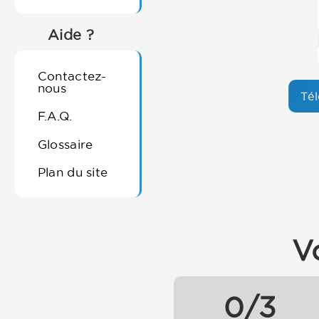
Aide ?
Contactez-
nous
Tél
F.A.Q.
Glossaire
Plan du site
V
0/3