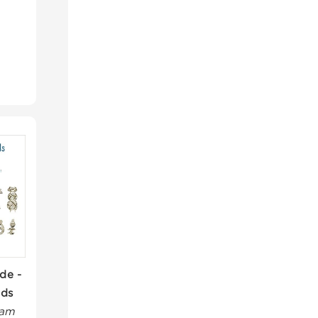
 de -
uds
ham