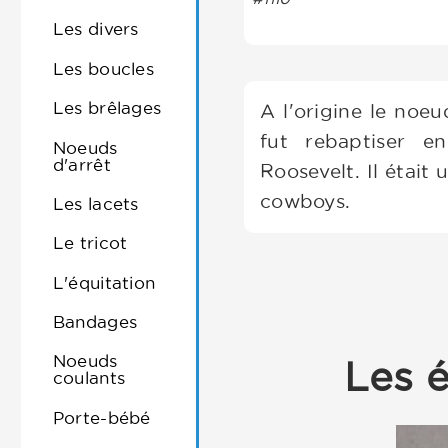
Les divers
Les boucles
Les brêlages
A l'origine le noe
fut rebaptiser e
Noeuds
d'arrêt
Roosevelt. Il était
cowboys.
Les lacets
Le tricot
L'équitation
Bandages
Noeuds
Les é
coulants
Porte-bébé