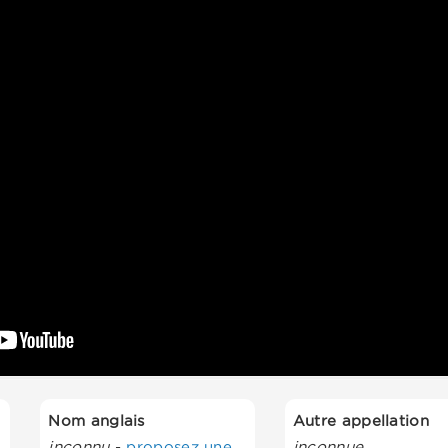
Nom anglais
Autre appellation
inconnu
-
proposez une
inconnue