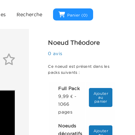
ues
Recherche
Panier (
0
)
Noeud Théodore
0 avis
Ce noeud est présent dans les
packs suivants :
Full Pack
Ajouter
9,99 € -
au
panier
1066
pages
Noeuds
Ajouter
décoratifs
au