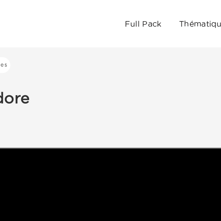
Full Pack
Thématiq
les
dore