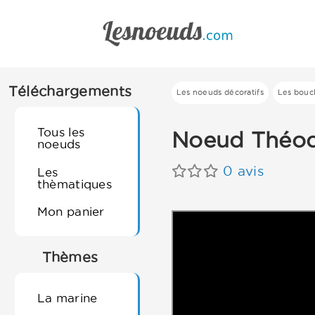
Téléchargements
Les noeuds décoratifs
Les bouc
Tous les
Noeud Théo
noeuds
0 avis
Les
thèmatiques
Mon panier
Thèmes
La marine